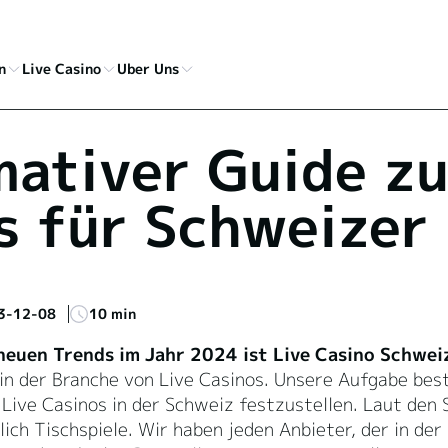
n
Live Casino
Uber Uns
mativer Guide zu
s für Schweizer 
3-12-08
10 min
neuen Trends im Jahr 2024 ist Live Casino Schwei
in der Branche von Live Casinos. Unsere Aufgabe best
Live Casinos in der Schweiz festzustellen. Laut den 
tlich Tischspiele. Wir haben jeden Anbieter, der in de