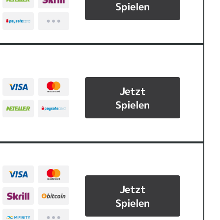
Spielen
Jetzt
Spielen
Jetzt
Spielen