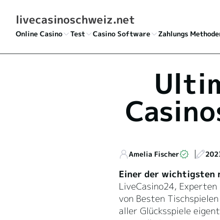
livecasinoschweiz.net
Online Casino
Test
Casino Software
Zahlungs Methode
Ulti
Casino
Amelia Fischer
202
Einer der wichtigsten 
LiveCasino24, Experten 
von Besten Tischspielen 
aller Glücksspiele eigen