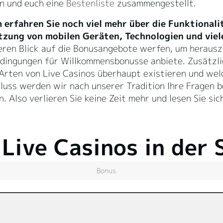
n und euch eine
Bestenliste
zusammengestellt.
erfahren Sie noch viel mehr über die Funktionalit
tzung von mobilen Geräten, Technologien und viel
ren Blick auf die Bonusangebote werfen, um herausz
ingungen für Willkommensbonusse anbiete. Zusätzlic
Arten von Live Casinos überhaupt existieren und wel
hluss werden wir nach unserer Tradition Ihre Fragen
 Also verlieren Sie keine Zeit mehr und lesen Sie sich
 Live Casinos in der
Bonus