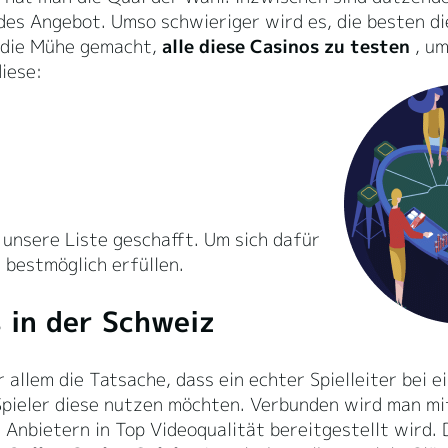
des Angebot. Umso schwieriger wird es, die besten d
s die Mühe gemacht,
alle diese Casinos zu testen
, u
iese:
 unsere Liste geschafft. Um sich dafür
n bestmöglich erfüllen.
 in der Schweiz
 allem die Tatsache, dass ein echter Spielleiter bei 
 Spieler diese nutzen möchten. Verbunden wird man mi
 Anbietern in Top Videoqualität bereitgestellt wird.