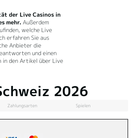
ät der Live Casinos in
es mehr.
Außerdem
ufinden, welche Live
h erfahren Sie aus
che Anbieter die
 beantworten und einen
 in den Artikel über Live
 Schweiz 2026
Zahlungsarten
Spielen