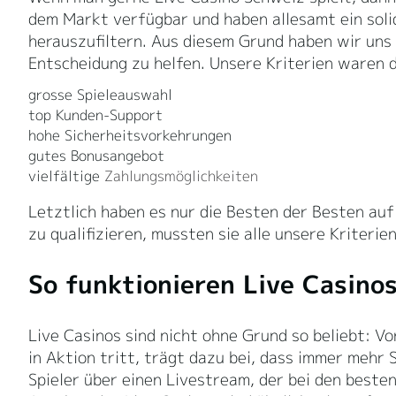
dem Markt verfügbar und haben allesamt ein soli
herauszufiltern. Aus diesem Grund haben wir un
Entscheidung zu helfen. Unsere Kriterien waren d
grosse Spieleauswahl
top Kunden-Support
hohe Sicherheitsvorkehrungen
gutes Bonusangebot
vielfältige
Zahlungsmöglichkeiten
Letztlich haben es nur die Besten der Besten auf
zu qualifizieren, mussten sie alle unsere Kriterie
So funktionieren Live Casinos
Live Casinos sind nicht ohne Grund so beliebt: Vor
in Aktion tritt, trägt dazu bei, dass immer mehr
Spieler über einen Livestream, der bei den besten