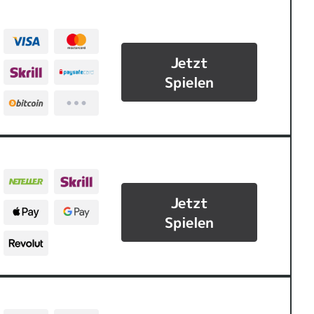
Jetzt
Spielen
Jetzt
Spielen