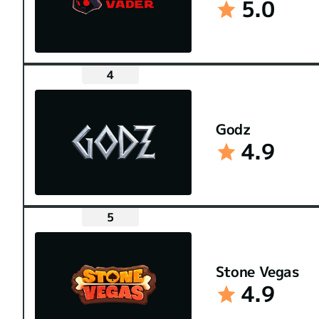
5.0
Godz
4.9
Stone Vegas
4.9