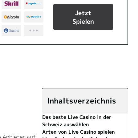
Jetzt
Spielen
Inhaltsverzeichnis
Das beste Live Casino in der
Schweiz auswählen
Arten von Live Casino spielen
e Anbieter auf