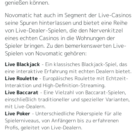
genießen können.
Novomatic hat auch im Segment der Live-Casinos
seine Spuren hinterlassen und bietet eine Reihe
von Live-Dealer-Spielen, die den Nervenkitzel
eines echten Casinos in die Wohnungen der
Spieler bringen. Zu den bemerkenswerten Live-
Spielen von Novomatic gehören:
Live Blackjack
- Ein klassisches Blackjack-Spiel, das
eine interaktive Erfahrung mit echten Dealern bietet.
Live Roulette
- Europäisches Roulette mit Echtzeit-
Interaktion und High-Definition-Streaming.
Live Baccarat
- Eine Vielzahl von Baccarat-Spielen,
einschließlich traditioneller und spezieller Varianten,
mit Live-Dealern.
Live Poker
- Unterschiedliche Pokerspiele für alle
Spielerniveaus, von Anfängern bis zu erfahrenen
Profis, geleitet von Live-Dealern.