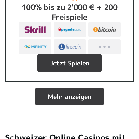
100% bis zu 2'000 € + 200
Freispiele
Jetzt Spielen
Mehr anzeigen
Schweizer Online Casinos mit