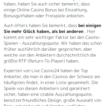
haben, haben Sie auch sicher bemerkt, dass
einige Online Casino Bonus bei Einzahlung,
Bonusguthaben oder Freispiele anbieten.
Auch öfters haben Sie bemerkt, dass
bei einigen
Sie mehr Glück haben, als bei anderen
. Hier
kommt ein sehr wichtiger Faktor bei den Casino-
Spielen – Auszahlungsquote. Wir haben das schon
früher ausführlich darüber gesprochen, aber
welche von den Anbietern durchschnittlich die
größte RTP (Return-To-Player) haben.
Experten von Live Casino24 haben die Top
Anbieter, die man in den Casinos der Schweiz am
häufigsten findet, in einer Liste gesammelt. Die
Spiele von diesen Anbietern sind garantiert
sicher, haben eine stabile Auszahlungsquote,
benutzerfreundliches Design, große Auswahl von