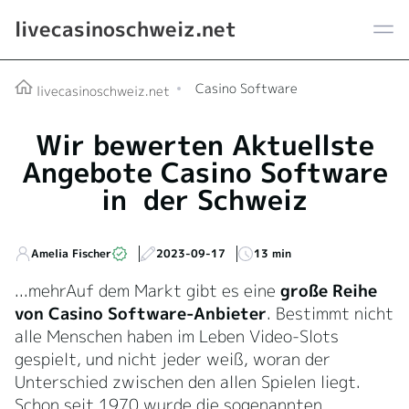
livecasinoschweiz.net
Casino Software
livecasinoschweiz.net
Wir bewerten Aktuellste
Angebote Casino Software
in der Schweiz
Amelia Fischer
2023-09-17
13 min
...mehr
Auf dem Markt gibt es eine
große Reihe
von Casino Software-Anbieter
. Bestimmt nicht
alle Menschen haben im Leben Video-Slots
gespielt, und nicht jeder weiß, woran der
Unterschied zwischen den allen Spielen liegt.
Schon seit 1970 wurde die sogenannten