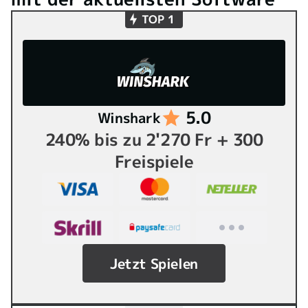
5.0
Winshark
240% bis zu 2'270 Fr + 300
Freispiele
Jetzt Spielen