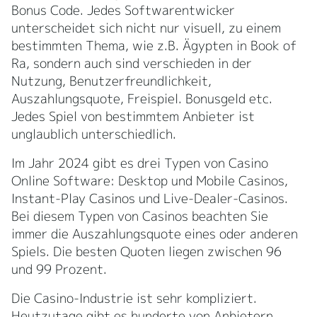
Bonus Code. Jedes Softwarentwicker
unterscheidet sich nicht nur visuell, zu einem
bestimmten Thema, wie z.B. Ägypten in Book of
Ra, sondern auch sind verschieden in der
Nutzung, Benutzerfreundlichkeit,
Auszahlungsquote, Freispiel. Bonusgeld etc.
Jedes Spiel von bestimmtem Anbieter ist
unglaublich unterschiedlich.
Im Jahr 2024 gibt es drei Typen von Casino
Online Software: Desktop und Mobile Casinos,
Instant-Play Casinos und Live-Dealer-Casinos.
Bei diesem Typen von Casinos beachten Sie
immer die Auszahlungsquote eines oder anderen
Spiels. Die besten Quoten liegen zwischen 96
und 99 Prozent.
Die Casino-Industrie ist sehr kompliziert.
Heutzutage gibt es hunderte von Anbietern.