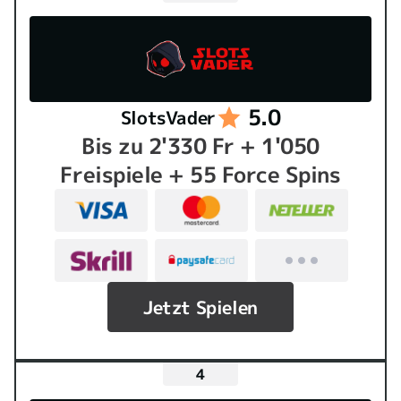
5.0
SlotsVader
Bis zu 2'330 Fr + 1'050
Freispiele + 55 Force Spins
Jetzt Spielen