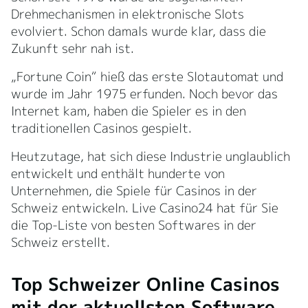
Drehmechanismen in elektronische Slots
evolviert. Schon damals wurde klar, dass die
Zukunft sehr nah ist.
„Fortune Coin“ hieß das erste Slotautomat und
wurde im Jahr 1975 erfunden. Noch bevor das
Internet kam, haben die Spieler es in den
traditionellen Casinos gespielt.
Heutzutage, hat sich diese Industrie unglaublich
entwickelt und enthält hunderte von
Unternehmen, die Spiele für Casinos in der
Schweiz entwickeln. Live Casino24 hat für Sie
die Top-Liste von besten Softwares in der
Schweiz erstellt.
Top Schweizer Online Casinos
mit der aktuellsten Software