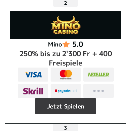
5.0
Mino
250% bis zu 2'300 Fr + 400
Freispiele
Jetzt Spielen