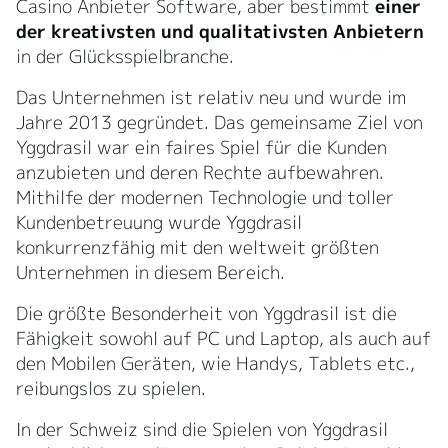
Casino Anbieter Software, aber bestimmt
einer
der kreativsten und qualitativsten Anbietern
in der Glücksspielbranche.
Das Unternehmen ist relativ neu und wurde im
Jahre 2013 gegründet. Das gemeinsame Ziel von
Yggdrasil war ein faires Spiel für die Kunden
anzubieten und deren Rechte aufbewahren.
Mithilfe der modernen Technologie und toller
Kundenbetreuung wurde Yggdrasil
konkurrenzfähig mit den weltweit größten
Unternehmen in diesem Bereich.
Die größte Besonderheit von Yggdrasil ist die
Fähigkeit sowohl auf PC und Laptop, als auch auf
den Mobilen Geräten, wie Handys, Tablets etc.,
reibungslos zu spielen.
In der Schweiz sind die Spielen von Yggdrasil