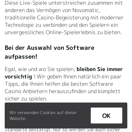
Diese Live-Spiele unterstreichen zusammen mit
anderen das Vermögen von Novomatic,
traditionelle Casino-Begeisterung mit moderner
Technologie zu verbinden und den Spielern ein
unvergessliches Online-Spielerlebnis zu bieten.
Bei der Auswahl von Software
aufpassen!
Egal, wie und wo Sie spielen,
bleiben Sie immer
vorsichtig
! Wir geben Ihnen natürlich ein paar
Tipps, die Ihnen helfen die besten Software
Casino Anbietern herauszufinden und komplett
sicher zu spielen.
Wählen Sie nur Anbieter, die über eine Lizenz
Wir verwenden Cookies auf dieser
OK
verfügen. Das ist nämlich sehr wichtig, denn durch
Website.
diese Lizenz und bestimmte Zertifikate werden alle
Standarte bestätigt. Nur so werden Sie auch sicher