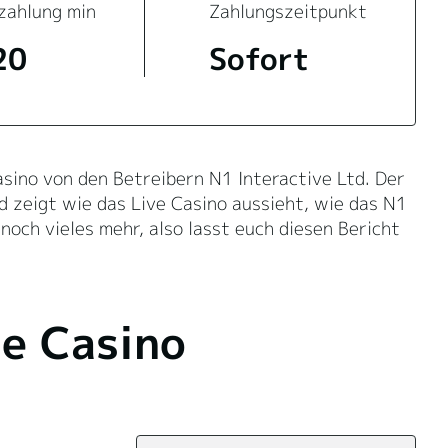
zahlung min
Zahlungszeitpunkt
20
Sofort
sino von den Betreibern N1 Interactive Ltd. Der
d zeigt wie das Live Casino aussieht, wie das N1
noch vieles mehr, also lasst euch diesen Bericht
e Casino