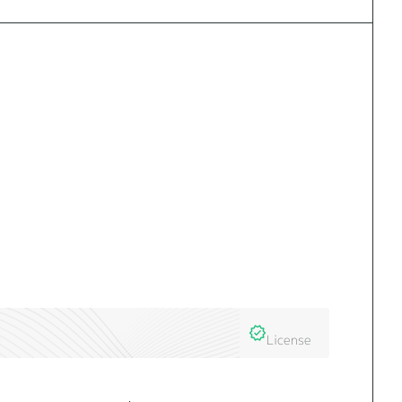
License