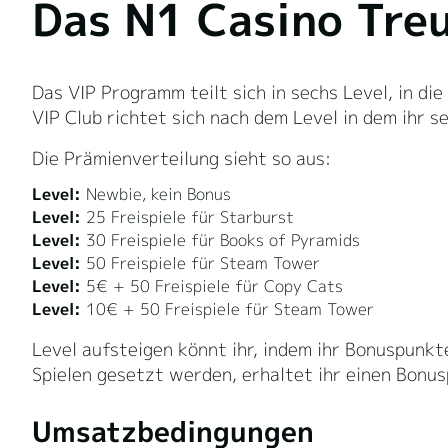
Das N1 Casino Tr
Das VIP Programm teilt sich in sechs Level, in di
VIP Club richtet sich nach dem Level in dem ihr se
Die Prämienverteilung sieht so aus:
Level:
Newbie, kein Bonus
Level:
25 Freispiele für Starburst
Level:
30 Freispiele für Books of Pyramids
Level:
50 Freispiele für Steam Tower
Level:
5€ + 50 Freispiele für Copy Cats
Level:
10€ + 50 Freispiele für Steam Tower
Level aufsteigen könnt ihr, indem ihr Bonuspunkt
Spielen gesetzt werden, erhaltet ihr einen Bonus
Umsatzbedingungen