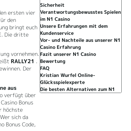
Sicherheit
Verantwortungsbewusstes Spielen
den ersten vier
im N1 Casino
für den
Unsere Erfahrungen mit dem
lung bringt euch
Kundenservice
. Die dritte
Vor- und Nachteile aus unserer N1
Casino Erfahrung
hlung vornehmen.
Fazit unserer N1 Casino
heißt
RALLY21
.
Bewertung
gewinnen. Der
FAQ
Kristian Wurfel Online-
Glücksspielexperte
nne aus
Die besten Alternativen zum N1
o verfügt über
e Casino Bonus
ür höchste
 Wer sich da
ino Bonus Code,