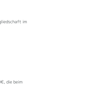
gliedschaft im
0€, die beim