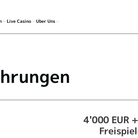
n
Live Casino
Uber Uns
ahrungen
4'000 EUR 
Freispiel