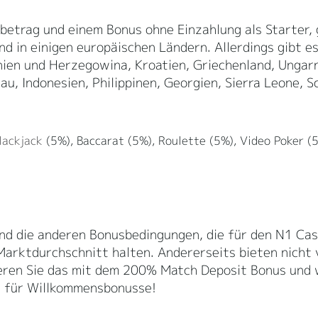
etrag und einem Bonus ohne Einzahlung als Starter,
d in einigen europäischen Ländern. Allerdings gibt es
nien und Herzegowina, Kroatien, Griechenland, Ungarn
u, Indonesien, Philippinen, Georgien, Sierra Leone, 
lackjack
(5%), Baccarat (5%), Roulette (5%), Video Poker (
d die anderen Bonusbedingungen, die für den N1 Cas
arktdurchschnitt halten. Andererseits bieten nicht v
ieren Sie das mit dem 200% Match Deposit Bonus und
 1 für Willkommensbonusse!