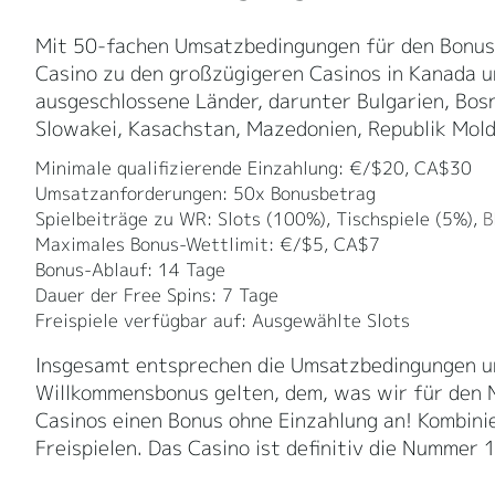
Mit 50-fachen Umsatzbedingungen für den Bonusb
Casino zu den großzügigeren Casinos in Kanada un
ausgeschlossene Länder, darunter Bulgarien, Bos
Slowakei, Kasachstan, Mazedonien, Republik Molda
Minimale qualifizierende Einzahlung: €/$20, CA$30
Umsatzanforderungen: 50x Bonusbetrag
Spielbeiträge zu WR: Slots (100%), Tischspiele (5%),
B
Maximales Bonus-Wettlimit: €/$5, CA$7
Bonus-Ablauf: 14 Tage
Dauer der Free Spins: 7 Tage
Freispiele verfügbar auf: Ausgewählte Slots
Insgesamt entsprechen die Umsatzbedingungen un
Willkommensbonus gelten, dem, was wir für den M
Casinos einen Bonus ohne Einzahlung an! Kombin
Freispielen. Das Casino ist definitiv die Nummer