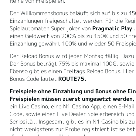
Reihe von Freispielen.
Der Willkommensbonus beläuft sich auf bis zu 450
Einzahlungen freigeschaltet werden. Für die Regi
Spielautomaten Super joker von
Pragmatic Play
einen Geldwert von 200% bis zu 150€ und 50 Frei
Einzahlung gewährt 100% und wieder 50 Freispiel
Der Reload Bonus wird jeden Montag fällig. Dazu
Der Bonus beträgt 75% bis maximal 100€, sowie 
Ebenso gibt es einen Freitags Reload Bonus. Hier
Bonus Code lautet
ROUTE75.
Freispiele ohne Einzahlung und Bonus ohne Ein
Freispielen müssen zuerst umgesetzt werden,
ein Live Casino, eine N1 Casino App, einen E-Mai
Code, sowie einen Live Dealer Spielerbereich und
Seriosität. Insgesamt gibt es im N1 Casino bis z
nicht wenigstens zur Probe registriert ist selbst