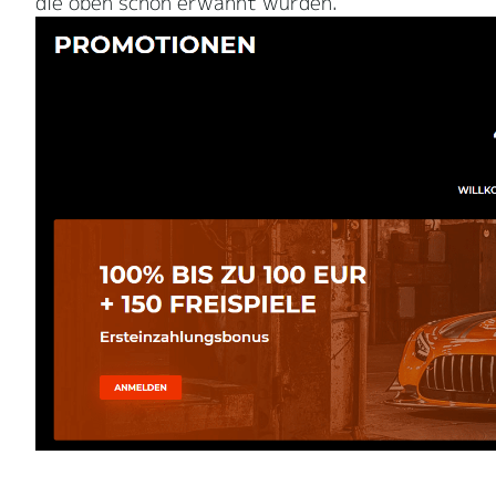
die oben schon erwähnt wurden.